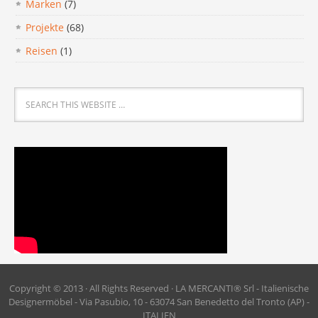
Marken
(7)
Projekte
(68)
Reisen
(1)
Copyright © 2013 · All Rights Reserved · LA MERCANTI® Srl - Italienische
Designermöbel - Via Pasubio, 10 - 63074 San Benedetto del Tronto (AP) -
ITALIEN