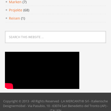
Marken
(7)
Projekte
(68)
Reisen
(1)
Copyright © 2013 · All Rights Reserved · LA MERCANTI® Srl - Italienische
Designermöbel - Via Pasubio, 10 - 63074 San Benedetto del Tronto (AP) -
ITALIEN